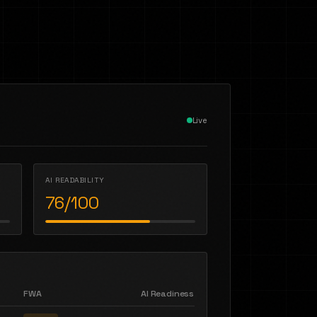
Live
AI READABILITY
76/100
FWA
AI Readiness