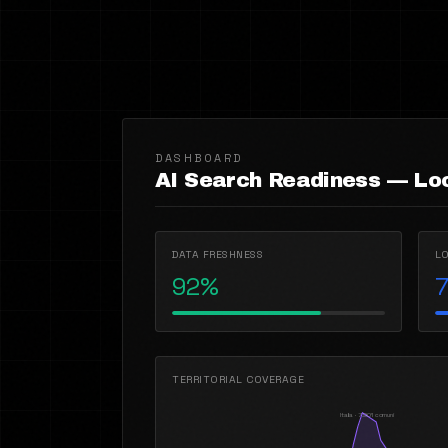
DASHBOARD
AI Search Readiness — Lo
DATA FRESHNESS
L
92%
7
TERRITORIAL COVERAGE
Italia · 7.901 comuni