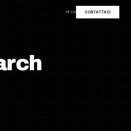
IT
|
EN
CONTATTACI
arch