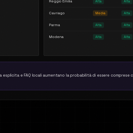
Reggio Emilia
Alta
Alta
Cavriago
Media
Alta
Parma
Alta
Alta
Modena
Alta
Alta
 esplicita e FAQ locali aumentano la probabilità di essere comprese c