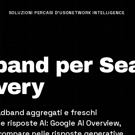
SOLUZIONI PER
CASI D'USO
NETWORK INTELLIGENCE
band per Se
very
oadband aggregati e freschi
le risposte AI: Google AI Overview,
 compare nelle risposte generative