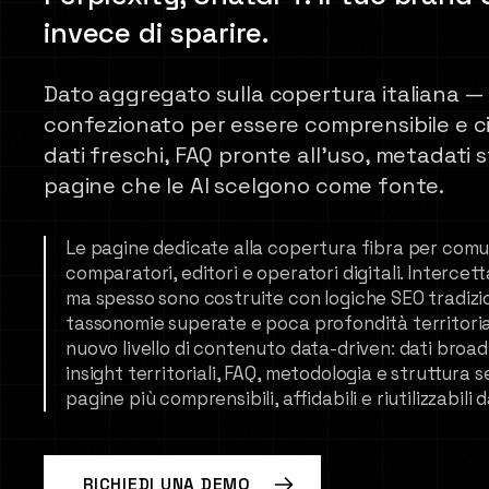
invece di sparire.
Dato aggregato sulla copertura italiana — 
confezionato per essere comprensibile e ci
dati freschi, FAQ pronte all'uso, metadati s
pagine che le AI scelgono come fonte.
Le pagine dedicate alla copertura fibra per comu
comparatori, editori e operatori digitali. Intercett
ma spesso sono costruite con logiche SEO tradiziona
tassonomie superate e poca profondità territoria
nuovo livello di contenuto data-driven: dati broadb
insight territoriali, FAQ, metodologia e struttur
pagine più comprensibili, affidabili e riutilizzabili 
RICHIEDI UNA DEMO