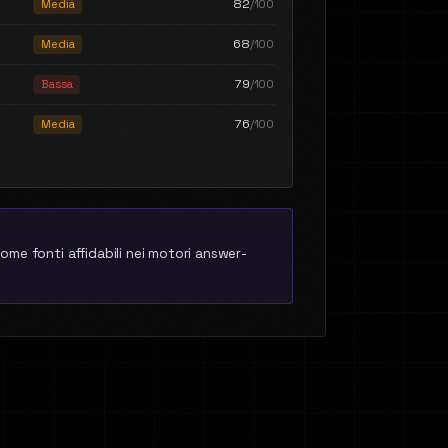
82
Media
/100
68
Media
/100
79
Bassa
/100
76
Media
/100
ome fonti affidabili nei motori answer-