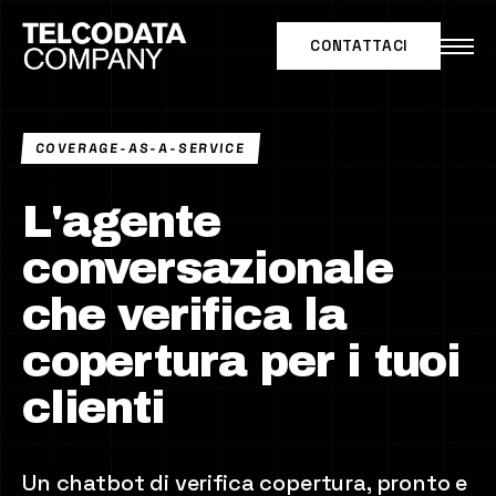
CONTATTACI
IT
|
EN
COVERAGE-AS-A-SERVICE
SOLUZIONI PER
L'agente
CASI D'USO
conversazionale
NETWORK INTELLIGENCE
che verifica la
MARKET INTELLIGENCE
copertura per i tuoi
clienti
DATA PARTNERSHIP
Un chatbot di verifica copertura, pronto e
Secondo Federico