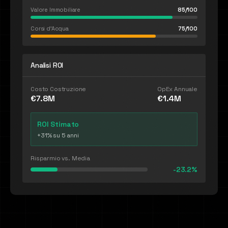
Valore Immobiliare
85
/100
Corsi d'Acqua
75
/100
Analisi ROI
Costo Costruzione
OpEx Annuale
€7.8M
€1.4M
ROI Stimato
+31% su 5 anni
Risparmio vs. Media
-23.2%