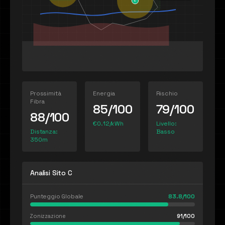
C
Prossimità
Energia
Rischio
Fibra
85/100
79/100
88/100
€0.12/kWh
Livello:
Distanza:
Basso
350m
Analisi Sito C
Punteggio Globale
83.8/100
Zonizzazione
91
/100