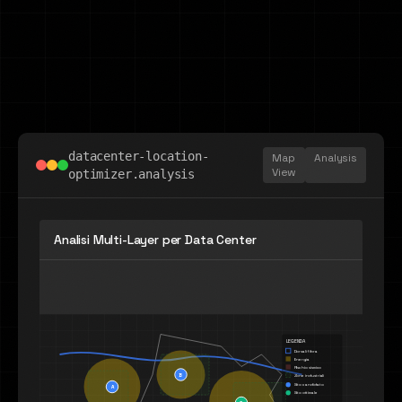
datacenter-location-
Map
Analysis
View
optimizer.analysis
Analisi Multi-Layer per Data Center
LEGENDA
Dorsali fibra
Energia
Rischio sismico
B
Zone industriali
Sito candidato
A
Sito ottimale