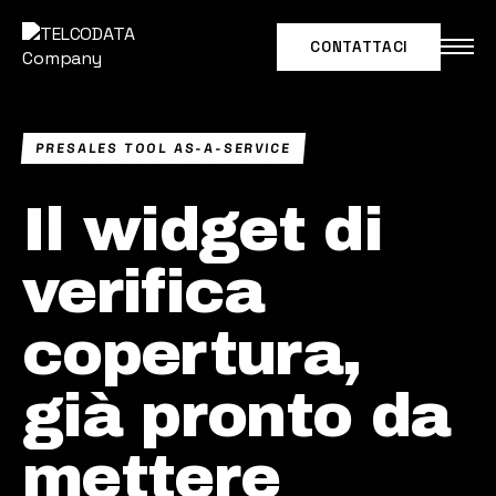
CONTATTACI
IT
|
EN
PRESALES TOOL AS-A-SERVICE
SOLUZIONI PER
Il widget di
CASI D'USO
verifica
NETWORK INTELLIGENCE
copertura,
MARKET INTELLIGENCE
già pronto da
DATA PARTNERSHIP
mettere
Secondo Federico