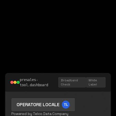
presales-
Broadband
White
Check
Label
tool.dashboard
OPERATORE LOCALE
TL
Powered by Telco Data Company