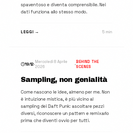
spaventoso e diventa comprensibile. Nei
dati funziona allo stesso modo.
LEGGI →
5 min
Mercoledì 8 Aprile
BEHIND THE
19:12
•
•
2026
SCENES
Sampling, non genialità
Come nascono le idee, almeno per me. Non
è intuizione mistica, è più vicino al
sampling dei Daft Punk: ascoltare pezzi
diversi, riconoscere un pattern e remixarlo
prima che diventi ovvio per tutti.