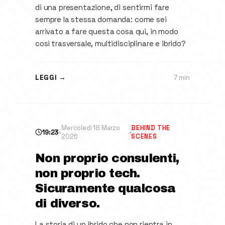
di una presentazione, di sentirmi fare
sempre la stessa domanda: come sei
arrivato a fare questa cosa qui, in modo
così trasversale, multidisciplinare e ibrido?
LEGGI →
7 min
Mercoledì 18 Marzo
BEHIND THE
19:23
•
•
2026
SCENES
Non proprio consulenti,
non proprio tech.
Sicuramente qualcosa
di diverso.
La storia di un ibrido che non rientra in