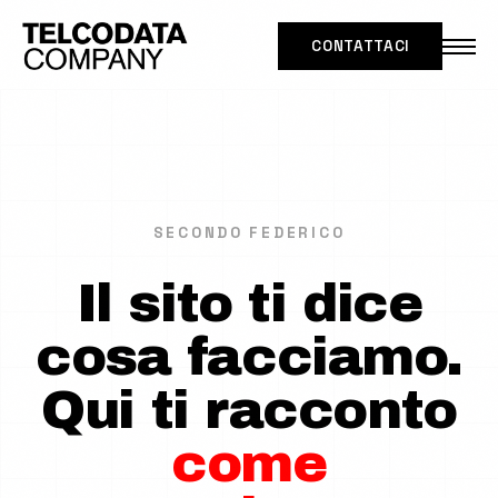
CONTATTACI
IT
|
EN
SOLUZIONI PER
SECONDO FEDERICO
CASI D'USO
Il sito ti dice
NETWORK INTELLIGENCE
cosa facciamo.
MARKET INTELLIGENCE
Qui ti racconto
DATA PARTNERSHIP
come
Secondo Federico