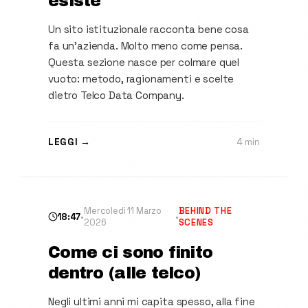
esiste
Un sito istituzionale racconta bene cosa
fa un'azienda. Molto meno come pensa.
Questa sezione nasce per colmare quel
vuoto: metodo, ragionamenti e scelte
dietro Telco Data Company.
LEGGI →
4 min
Mercoledì 11 Marzo
BEHIND THE
18:47
•
•
2026
SCENES
Come ci sono finito
dentro (alle telco)
Negli ultimi anni mi capita spesso, alla fine