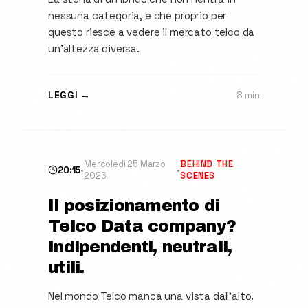
nessuna categoria, e che proprio per
questo riesce a vedere il mercato telco da
un'altezza diversa.
LEGGI →
8 min
Mercoledì 25 Marzo
BEHIND THE
20:15
•
•
2026
SCENES
Il posizionamento di
Telco Data company?
Indipendenti, neutrali,
utili.
Nel mondo Telco manca una vista dall'alto.