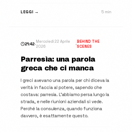
LEGGI →
5 min
Mercoledì 22 Aprile
BEHIND THE
21:42
•
•
2026
SCENES
Parresìa: una parola
greca che ci manca
I greci avevano una parola per chi diceva la
verità in faccia al potere, sapendo che
costava: parresìa. L'abbiamo persa lungo la
strada, e nelle riunioni aziendali si vede.
Perché la consulenza, quando funziona
davvero, è esattamente questo.