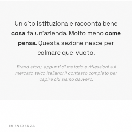
Un sito istituzionale racconta bene
cosa
fa un'azienda. Molto meno
come
pensa
. Questa sezione nasce per
colmare quel vuoto.
Brand story, appunti di metodo e riflessioni sul
mercato telco italiano: il contesto completo per
capire chi siamo davvero.
IN EVIDENZA