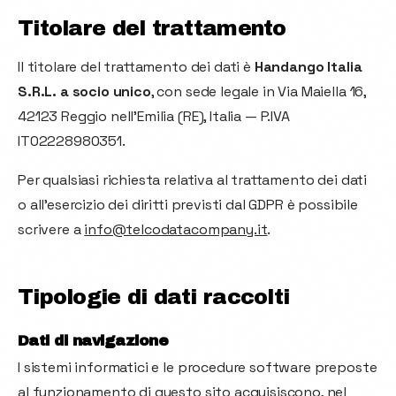
Titolare del trattamento
Brand Manifesto
Il titolare del trattamento dei dati è
Handango Italia
S.R.L. a socio unico
, con sede legale in Via Maiella 16,
42123 Reggio nell'Emilia (RE), Italia — P.IVA
IT02228980351.
Per qualsiasi richiesta relativa al trattamento dei dati
o all'esercizio dei diritti previsti dal GDPR è possibile
scrivere a
info@telcodatacompany.it
.
Tipologie di dati raccolti
Dati di navigazione
I sistemi informatici e le procedure software preposte
al funzionamento di questo sito acquisiscono, nel