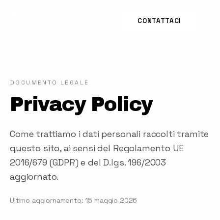
CONTATTACI
IT
|
EN
SOLUZIONI PER
DOCUMENTO LEGALE
Privacy Policy
CASI D'USO
NETWORK INTELLIGENCE
Come trattiamo i dati personali raccolti tramite
questo sito, ai sensi del Regolamento UE
MARKET INTELLIGENCE
2016/679 (GDPR) e del D.lgs. 196/2003
aggiornato.
DATA PARTNERSHIP
Ultimo aggiornamento:
15 maggio 2026
Secondo Federico