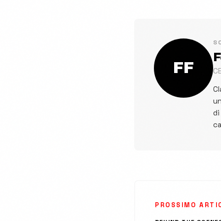
S
F
FF
C
Cl
un
di
ca
PROSSIMO ARTI