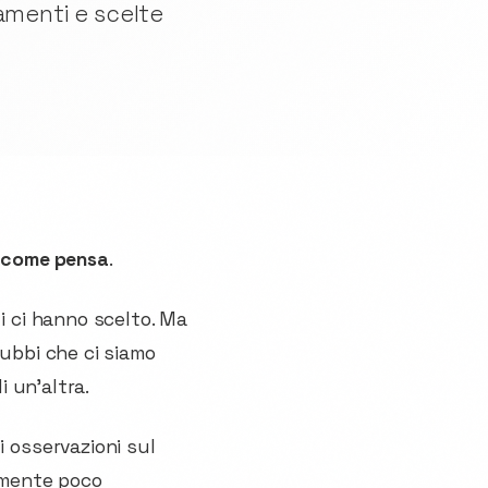
amenti e scelte
o
come pensa
.
ti ci hanno scelto. Ma
dubbi che ci siamo
i un'altra.
 osservazioni sul
emente poco