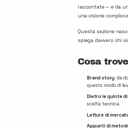
raccontate — e da un'
una visione complessi
Questa sezione nasc
spiega davvero chi s
Cosa trove
Brand story
: da 
questo modo di la
Dietro le quinte di
scelta tecnica
Letture di mercat
Appunti di metod