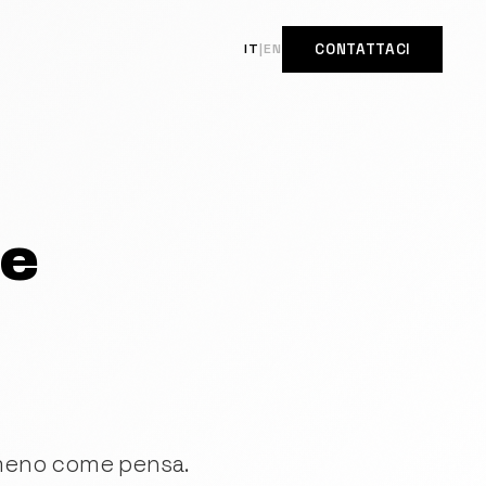
IT
|
EN
CONTATTACI
ne
 meno come pensa.