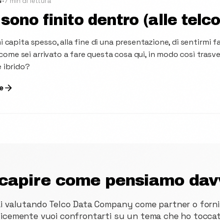
•
7 min di lettura
S
sono finito dentro (alle telco
mi capita spesso, alla fine di una presentazione, di sentirmi f
ome sei arrivato a fare questa cosa qui, in modo così trasve
e ibrido?
e
 capire come pensiamo dav
i valutando Telco Data Company come partner o forni
icemente vuoi confrontarti su un tema che ho toccat