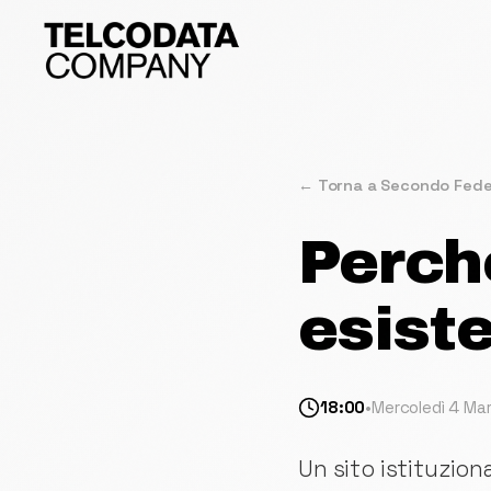
← Torna a Secondo Fede
Perch
esist
18:00
•
Mercoledì 4 Ma
Un sito istituzio