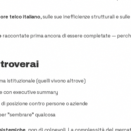
tore telco italiano
, sulle sue inefficienze strutturali e su
o
raccontate prima ancora di essere completate — perché
troverai
a istituzionale (quelli vivono altrove)
ate con executive summary
 di posizione contro persone o aziende
 per "sembrare" qualcosa
sistemiche
, non di colpevoli. La complessità del merc