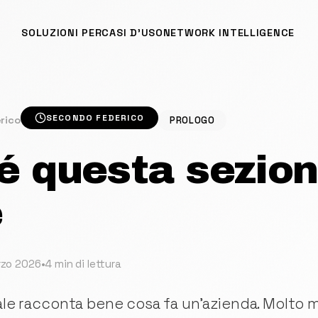
SOLUZIONI PER
CASI D'USO
NETWORK INTELLIGENCE
SECONDO FEDERICO
rico
PROLOGO
é questa sezio
e
rzo 2026
•
4 min di lettura
nale racconta bene cosa fa un'azienda. Molto