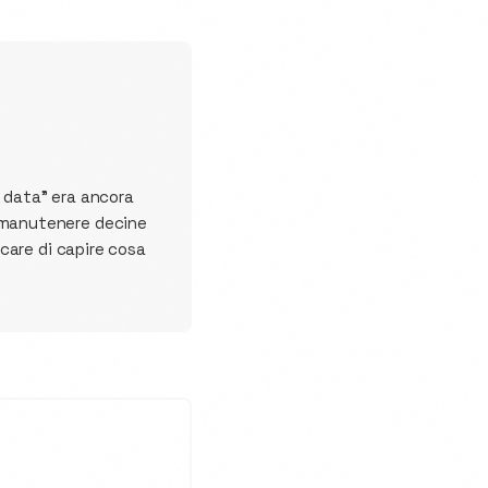
g data" era ancora
, manutenere decine
rcare di capire cosa