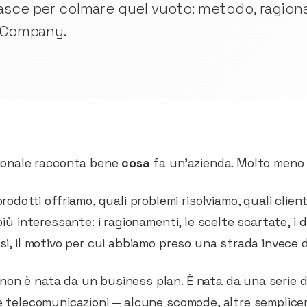
asce per colmare quel vuoto: metodo, ragion
a Company.
uzionale racconta bene
cosa
fa un'azienda. Molto men
prodotti offriamo, quali problemi risolviamo, quali clien
più interessante: i ragionamenti, le scelte scartate, i 
si, il motivo per cui abbiamo preso una strada invece d
on è nata da un business plan. È nata da una serie di
le telecomunicazioni — alcune scomode, altre semplic