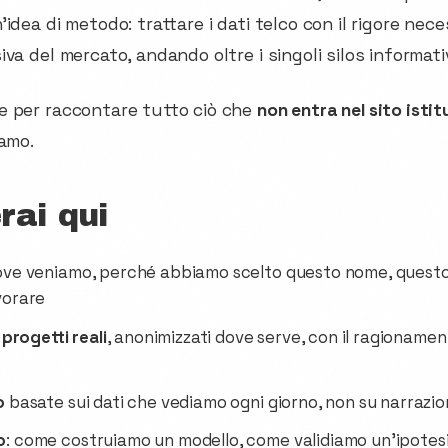
idea di metodo: trattare i dati telco con il rigore nece
va del mercato, andando oltre i singoli silos informativ
e per raccontare tutto ciò che
non entra nel sito istit
iamo.
rai qui
dove veniamo, perché abbiamo scelto questo nome, quest
vorare
 progetti reali
, anonimizzati dove serve, con il ragionamen
o
basate sui dati che vediamo ogni giorno, non su narrazio
o
: come costruiamo un modello, come validiamo un'ipotes