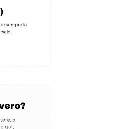
)
are sempre la
rsale,
vero?
tore, o
o qui,