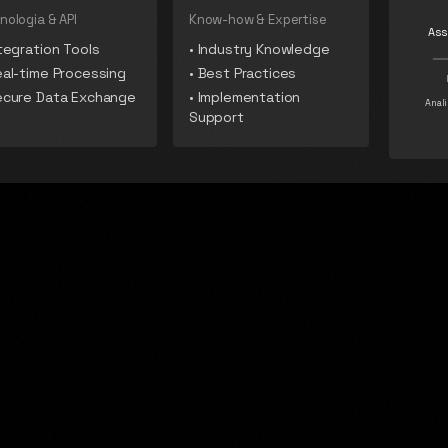
nologia & API
Know-how & Expertise
As
tegration Tools
•
Industry Knowledge
al-time Processing
•
Best Practices
ecure Data Exchange
•
Implementation
Anali
Support