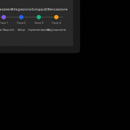
sessment
Integrazione
Sviluppo
Ottimizzazione
Fase 1
Fase 2
Fase 3
Fase 4
si Requisiti
Setup
Implementazione
Miglioramento