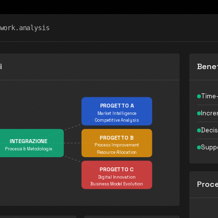
work.analysis
i
Benef
Time-
PROGETTO A
Incre
Market Intelligence
Competitive Analysis
Decis
PROGETTO B
INTEGRAZIONE
Process Improvement
Suppo
Processi & Metodologie
Resource Allocation
PROGETTO C
Digital Innovation
Proce
Business Model Evolution