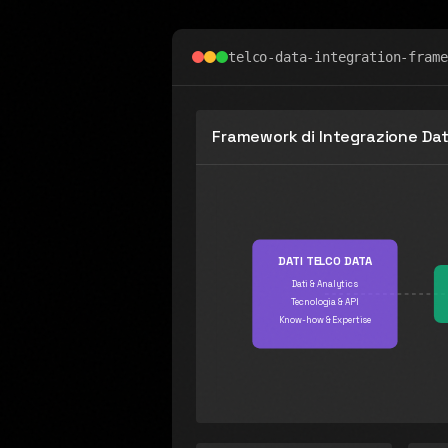
telco-data-integration-frame
Framework di Integrazione Dat
DATI TELCO DATA
Dati & Analytics
Tecnologia & API
Know-how & Expertise