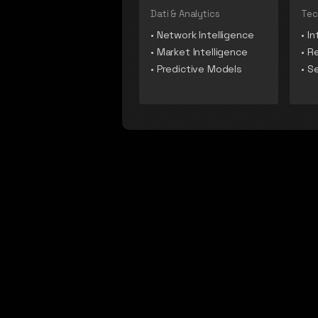
Dati & Analytics
Tec
•
Network Intelligence
•
In
•
Market Intelligence
•
Re
•
Predictive Models
•
S