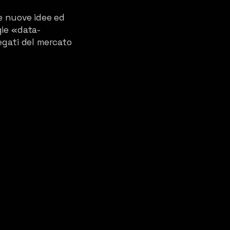
re nuove idee ed
gie «data-
egati del mercato