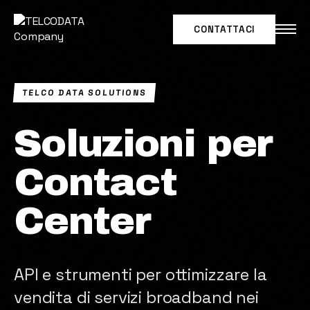
CONTATTACI
IT
|
EN
TELCO DATA SOLUTIONS
SOLUZIONI PER
Soluzioni per
CASI D'USO
Contact
NETWORK INTELLIGENCE
Center
MARKET INTELLIGENCE
DATA PARTNERSHIP
API e strumenti per ottimizzare la
vendita di servizi broadband nei
Secondo Federico