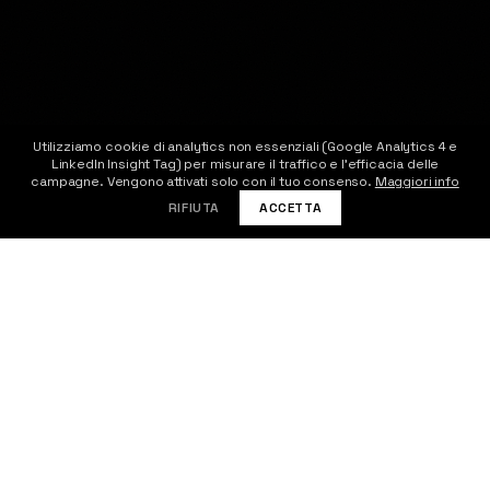
Utilizziamo cookie di analytics non essenziali (Google Analytics 4 e
LinkedIn Insight Tag) per misurare il traffico e l'efficacia delle
CONTATTACI
campagne. Vengono attivati solo con il tuo consenso.
Maggiori info
RIFIUTA
ACCETTA
VANTAGGI
Perché