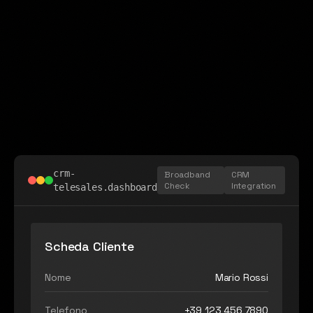
crm-
Broadband
CRM
Check
Integration
telesales.dashboard
Scheda Cliente
Nome
Mario Rossi
Telefono
+39 123 456 7890